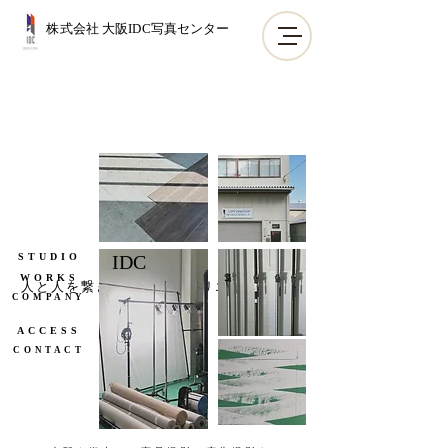
株式会社 大阪IDC写真センター
STUDIO
IDC
WORKS
人と人を繋ぎ、心動かすクリエイティブを
COMPANY
ACCESS
CONTACT